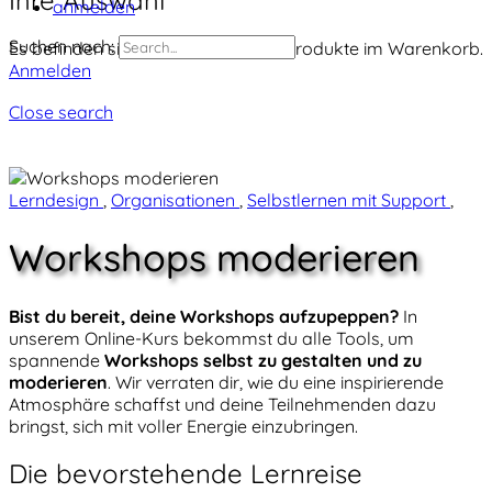
anmelden
Suchen nach:
Es befinden sich momentan keine Produkte im Warenkorb.
Anmelden
Close search
Lerndesign
,
Organisationen
,
Selbstlernen mit Support
,
Workshops moderieren
Bist du bereit, deine Workshops aufzupeppen?
In
unserem Online-Kurs bekommst du alle Tools, um
spannende
Workshops selbst zu gestalten und zu
moderieren
. Wir verraten dir, wie du eine inspirierende
Atmosphäre schaffst und deine Teilnehmenden dazu
bringst, sich mit voller Energie einzubringen.
Die bevorstehende Lernreise