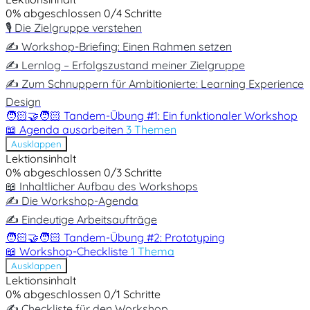
0% abgeschlossen
0/4 Schritte
🎙️ Die Zielgruppe verstehen
✍️ Workshop-Briefing: Einen Rahmen setzen
✍️ Lernlog – Erfolgszustand meiner Zielgruppe
✍️ Zum Schnuppern für Ambitionierte: Learning Experience
Design
🧑🏻‍🤝‍🧑🏻 Tandem-Übung #1: Ein funktionaler Workshop
📖 Agenda ausarbeiten
3 Themen
Ausklappen
Lektionsinhalt
0% abgeschlossen
0/3 Schritte
📖 Inhaltlicher Aufbau des Workshops
✍️ Die Workshop-Agenda
✍️ Eindeutige Arbeitsaufträge
🧑🏻‍🤝‍🧑🏻 Tandem-Übung #2: Prototyping
📖 Workshop-Checkliste
1 Thema
Ausklappen
Lektionsinhalt
0% abgeschlossen
0/1 Schritte
✍️ Checkliste für den Workshop