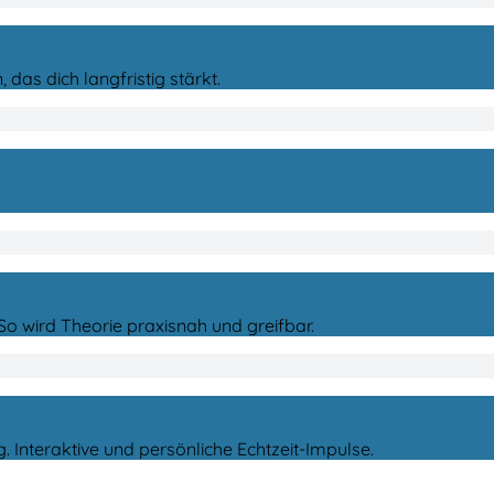
 das dich langfristig stärkt.
o wird Theorie praxisnah und greifbar.
Interaktive und persönliche Echtzeit-Impulse.