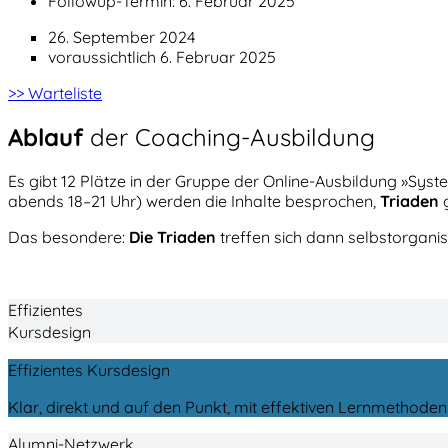
Followup-Termin: 6. Februar 2025
26. September 2024
voraussichtlich 6. Februar 2025
>> Warteliste
Ablauf
der Coaching-Ausbildung
Es gibt 12 Plätze in der Gruppe der Online-Ausbildung »Syst
abends 18–21 Uhr) werden die Inhalte besprochen,
Triaden
g
Das besondere:
Die Triaden
treffen sich dann selbstorgani
Effizientes
Kursdesign
Effizientes Kursdesign
Klar, direkt und auf den Punkt, mit effektiven Lernmethoden
Alumni-Netzwerk