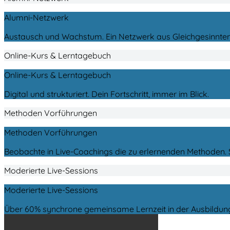
Alumni-Netzwerk
Austausch und Wachstum.
Ein Netzwerk aus Gleich­gesinnten,
Online-Kurs & Lerntagebuch
Online-Kurs & Lerntagebuch
Digital und strukturiert. Dein Fortschritt, immer im Blick.
Methoden Vorführungen
Methoden Vorführungen
Beobachte in Live-Coachings die zu erlernenden Methoden. S
Moderierte Live-Sessions
Moderierte Live-Sessions
Über 60% synchrone gemeinsame Lernzeit in der Ausbildung. 