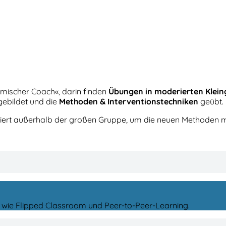
emischer Coach«, darin finden
Übungen in moderierten Klei
ebildet und die
Methoden & Interventionstechniken
geübt.
siert außerhalb der großen Gruppe, um die neuen Methoden mit
wie Flipped Classroom und Peer-to-Peer-Learning
.