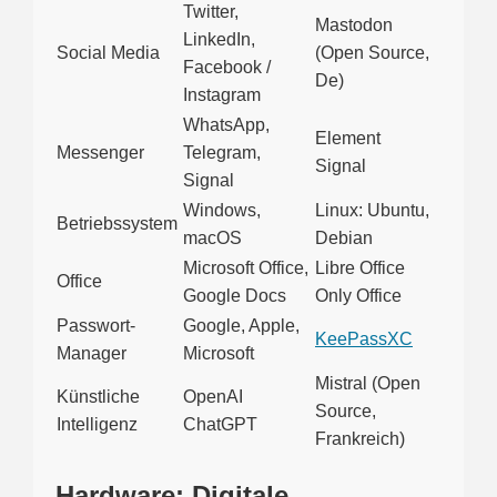
Twitter,
Mastodon
LinkedIn,
Social Media
(Open Source,
Facebook /
De)
Instagram
WhatsApp,
Element
Messenger
Telegram,
Signal
Signal
Windows,
Linux: Ubuntu,
Betriebssystem
macOS
Debian
Microsoft Office,
Libre Office
Office
Google Docs
Only Office
Passwort-
Google, Apple,
KeePassXC
Manager
Microsoft
Mistral (Open
Künstliche
OpenAI
Source,
Intelligenz
ChatGPT
Frankreich)
Hardware: Digitale