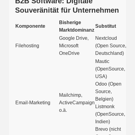
B2B Software: Digitale
Souveränität für Unternehmen
Bisherige
Komponente
Substitut
Marktdominanz
Google Drive,
Nextcloud
Filehosting
Microsoft
(Open Source,
OneDrive
Deutschland)
Mautic
(OpenSource,
USA)
Odoo (Open
Source,
Mailchimp,
Belgien)
Email-Marketing
ActiveCampaign
Listmonk
o.ä.
(OpenSource,
Indien)
Brevo (nicht