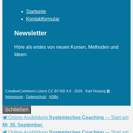
Startseite
Kontaktformular
Newsletter
Höre als erstes von neuen Kursen, Methoden und
Ideen:
CreativeCommons Lizenz CC BY-ND 4.0 · 2026 · Karl Hosang ䷰ ·
Impressum
·
Datenschutz
·
AGBs
Schließen
🕊 Online-Ausbildung
Systemisches Coaching
— Start am
Mi, 30. September
.
🕊 Online-Ausbildung
Systemisches Coaching
— Start am