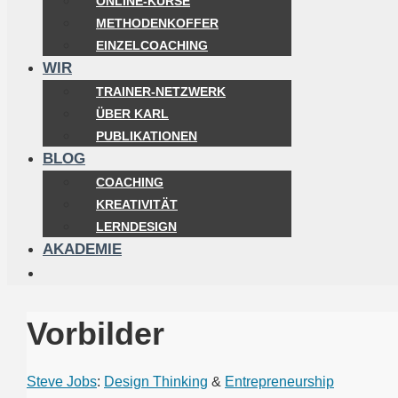
ONLINE-KURSE
METHODENKOFFER
EINZELCOACHING
WIR
TRAINER-NETZWERK
ÜBER KARL
PUBLIKATIONEN
BLOG
COACHING
KREATIVITÄT
LERNDESIGN
AKADEMIE
Vorbilder
Steve Jobs
:
Design Thinking
&
Entrepreneurship