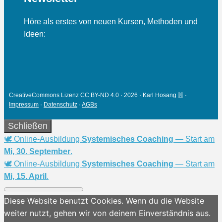
Höre als erstes von neuen Kursen, Methoden und
Ideen:
CreativeCommons Lizenz CC BY-ND 4.0 · 2026 · Karl Hosang ䷰ ·
Impressum
·
Datenschutz
·
AGBs
Schließen
🕊 Online-Ausbildung
Systemisches Coaching
— Start am
Mi, 30. September
.
🕊 Online-Ausbildung
Systemisches Coaching
— Start am
Mi, 15. April
.
Diese Website benutzt Cookies. Wenn du die Website
weiter nutzt, gehen wir von deinem Einverständnis aus.