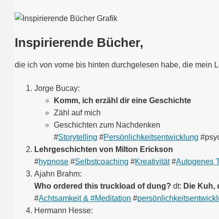
Inspirierende Bücher,
die ich von vorne bis hinten durchgelesen habe, die mein 
Jorge Bucay:
Komm, ich erzähl dir eine Geschichte
Zähl auf mich
Geschichten zum Nachdenken
#
Storytelling
#
Persönlichkeitsentwicklung
#psyc
Lehrgeschichten von Milton Erickson
#
hypnose
#
Selbstcoaching
#
Kreativität
#
Autogenes T
Ajahn Brahm:
Who ordered this truckload of dung?
dt:
Die Kuh, 
#
Achtsamkeit & #Meditation
#
persönlichkeitsentwick
Hermann Hesse: