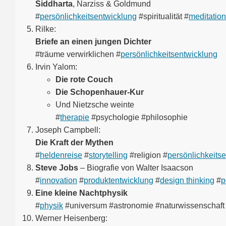
Siddharta
, Narziss & Goldmund
#
persönlichkeitsentwicklung
#spiritualität #
meditation
Rilke:
Briefe an einen jungen Dichter
#träume verwirklichen #
persönlichkeitsentwicklung
Irvin Yalom:
Die rote Couch
Die Schopenhauer-Kur
Und Nietzsche weinte
#
therapie
#psychologie #philosophie
Joseph Campbell:
Die Kraft der Mythen
#
heldenreise
#
storytelling
#religion #
persönlichkeits
Steve Jobs
– Biografie von Walter Isaacson
#
innovation
#
produktentwicklung
#
design thinking
#
p
Eine kleine Nachtphysik
#
physik
#universum #astronomie #naturwissenschaft
Werner Heisenberg: