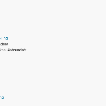
elling
ndera
ksal #absurdität
ing