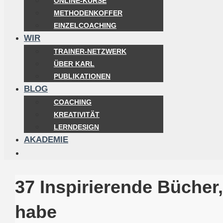
ONLINE-KURSE
METHODENKOFFER
EINZELCOACHING
WIR
TRAINER-NETZWERK
ÜBER KARL
PUBLIKATIONEN
BLOG
COACHING
KREATIVITÄT
LERNDESIGN
AKADEMIE
37 Inspirierende Bücher,
habe