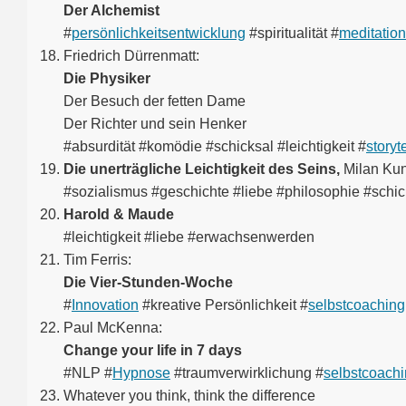
Der Alchemist
#
persönlichkeitsentwicklung
#spiritualität #
meditation
Friedrich Dürrenmatt:
Die Physiker
Der Besuch der fetten Dame
Der Richter und sein Henker
#absurdität #komödie #schicksal #leichtigkeit #
storyt
Die unerträgliche Leichtigkeit des Seins,
Milan Ku
#sozialismus #geschichte #liebe #philosophie #schic
Harold & Maude
#leichtigkeit #liebe #erwachsenwerden
Tim Ferris:
Die Vier-Stunden-Woche
#
Innovation
#kreative Persönlichkeit #
selbstcoaching
Paul McKenna:
Change your life in 7 days
#NLP #
Hypnose
#traumverwirklichung #
selbstcoach
Whatever you think, think the difference