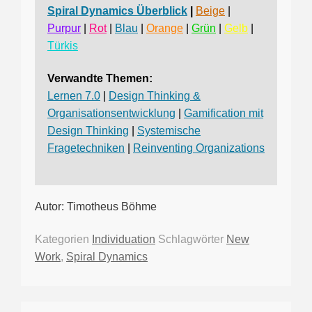
Spiral Dynamics Überblick
|
Beige
|
Purpur
|
Rot
|
Blau
|
Orange
|
Grün
|
Gelb
|
Türkis
Verwandte Themen:
Lernen 7.0
|
Design Thinking &
Organisationsentwicklung
|
Gamification mit
Design Thinking
|
Systemische
Fragetechniken
|
Reinventing Organizations
Autor: Timotheus Böhme
Kategorien
Individuation
Schlagwörter
New
Work
,
Spiral Dynamics