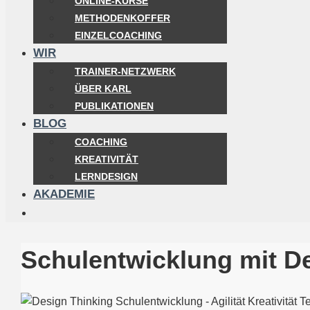
ONLINE-KURSE
METHODENKOFFER
EINZELCOACHING
WIR
TRAINER-NETZWERK
ÜBER KARL
PUBLIKATIONEN
BLOG
COACHING
KREATIVITÄT
LERNDESIGN
AKADEMIE
Schulentwicklung mit D