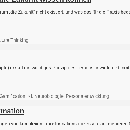
um „die Zukunft“ nicht existiert, und was das für die Praxis b
uture Thinking
ciple) erklärt ein wichtiges Prinzip des Lernens: inwiefern stim
Gamification
,
KI
,
Neurobiologie
,
Personalentwicklung
rmation
ndlagen von komplexen Transformationsprozessen, auf mehreren