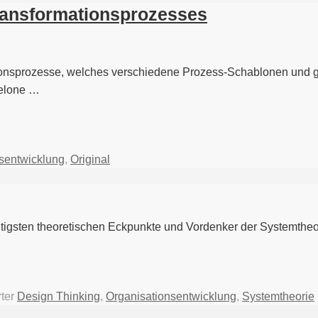
ransformationsprozesses
tionsprozesse, welches verschiedene Prozess-Schablonen und g
melone …
sentwicklung
,
Original
htigsten theoretischen Eckpunkte und Vordenker der Systemtheo
ter
Design Thinking
,
Organisationsentwicklung
,
Systemtheorie