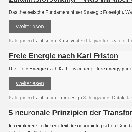
Das theoretische Fundament hinter Strategic Foresight. War
Weiterlesen
Kategorien
Facilitation
,
Kreativität
Schlagwörter
Feature
,
F
Freie Energie nach Karl Friston
Die Freie Energie nach Karl Friston (engl. free energy prin
Weiterlesen
Kategorien
Facilitation
,
Lerndesign
Schlagwörter
Didaktik
,
5 neuronale Prinzipien der Transfo
Ich exploriere in diesem Text die neurobiologischen Gru