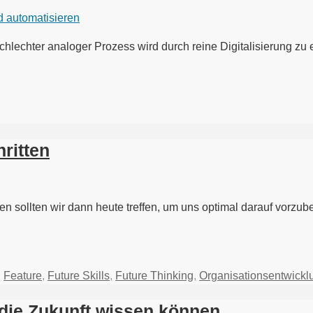
 schlechter analoger Prozess wird durch reine Digitalisierung z
hritten
n sollten wir dann heute treffen, um uns optimal darauf vorzu
,
Feature
,
Future Skills
,
Future Thinking
,
Organisationsentwickl
die Zukunft wissen können