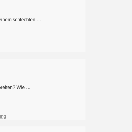
u einem schlechten …
bereiten? Wie …
ung